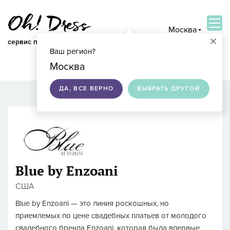
Москва
×
сервис по подбору свадебных платьев
Ваш регион?
ВОЙТИ
Москва
ДА, ВСЕ ВЕРНО
ВЫБРАТЬ ДРУГОЙ
Blue by Enzoani
США
Blue by Enzoani — это линия роскошных, но
приемлемых по цене свадебных платьев от молодого
свадебного бренда Enzoani, которая была впервые