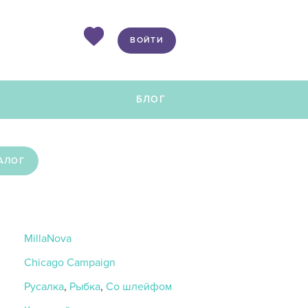
ВОЙТИ
Ы
БЛОГ
АЛОГ
MillaNova
Chicago Campaign
Русалка
,
Рыбка
,
Со шлейфом