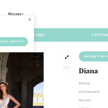
Москва
×
в
БРЕНДЫ
САЛОН
БРАТЬ ДРУГОЙ
НАЗАД В КАТ
Diana
БРЕНД:
КОЛЛЕКЦИЯ:
ФАСОН: