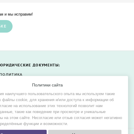
м и мы исправим!
БКЕ
ЮРИДИЧЕСКИЕ ДОКУМЕНТЫ:
ПОЛИТИКА
КОНФИДЕНЦИАЛЬНОСТИ
Политики сайта
ПОЛИТИКА ФАЙЛОВ COOKIE
ия наилучшего пользовательского опыта мы используем такие
СОГЛАСИЕ НА ОБРАБОТКУ
к файлы cookie, для хранения и/или доступа к информации об
ПЕРСОНАЛЬНЫХ ДАННЫХ
огласие на использование этих технологий позволит нам
данные, такие как поведение при просмотре и уникальные
ы на этом сайте. Несогласие или отзыв согласия может негативно
пределённые функции и возможности.