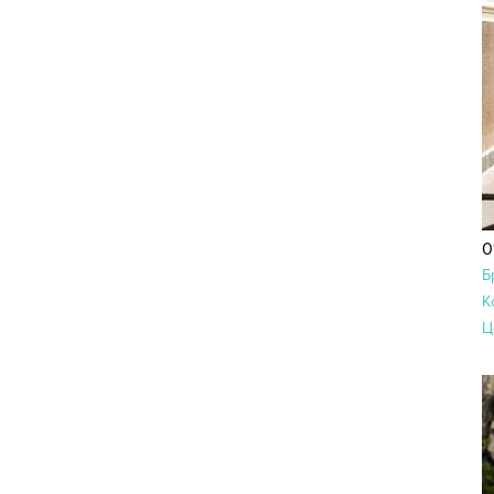
0
Б
К
Ц