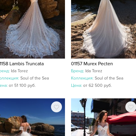
1158 Lambis Truncata
01157 Murex Pecten
ренд:
Ida Torez
Бренд:
Ida Torez
оллекция:
Soul of the Sea
Коллекция:
Soul of the Sea
ена:
от 51 100 руб.
Цена:
от 62 500 руб.