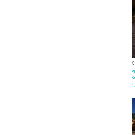
0
Б
К
Ц