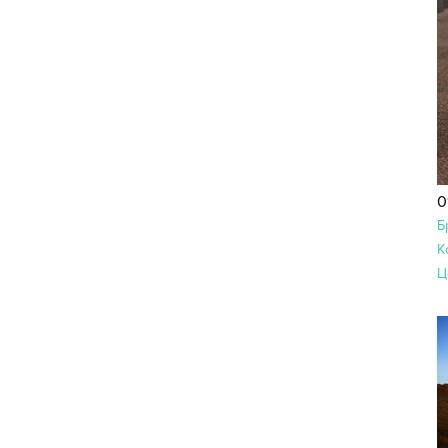
0
Б
К
Ц