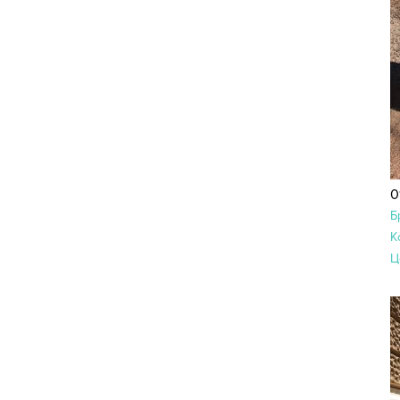
0
Б
К
Ц