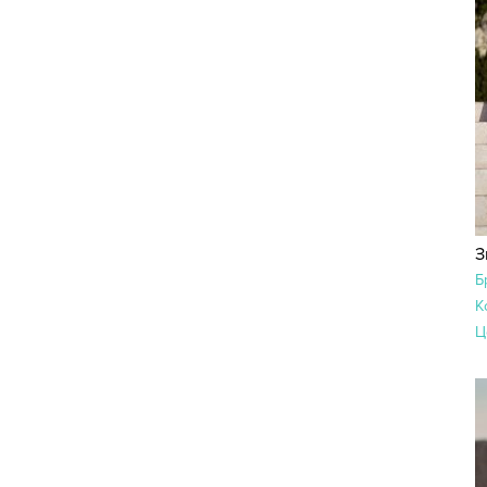
З
Б
К
Ц