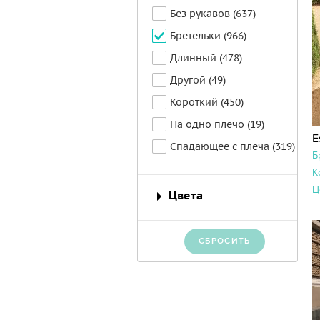
Без рукавов (637)
Бретельки (966)
Длинный (478)
Другой (49)
Короткий (450)
На одно плечо (19)
E
Спадающее с плеча (319)
Б
К
Ц
Цвета
СБРОСИТЬ