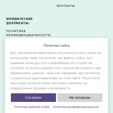
КОНТАКТЫ
ЮРИДИЧЕСКИЕ
ДОКУМЕНТЫ:
ПОЛИТИКА
КОНФИДЕНЦИАЛЬНОСТИ
ПОЛИТИКА ФАЙЛОВ
Политики сайта
COOKIE
Для обеспечения наилучшего пользовательского опыта мы
СОГЛАСИЕ НА ОБРАБОТКУ
используем такие технологии, как файлы cookie, для
ПЕРСОНАЛЬНЫХ ДАННЫХ
хранения и/или доступа к информации об устройстве.
Согласие на использование этих технологий позволит нам
обрабатывать данные, такие как поведение при просмотре
и уникальные идентификаторы на этом сайте. Несогласие
или отзыв согласия может негативно повлиять на
© 2015–2026 Oh! Dress — сервис поиска свадебных и
определённые функции и возможности.
вечерних платьев в продаже и в аренду.
Цель проекта — обеспечить невестам наилучшие условия для
Согласен
Не согласен
удобного, быстрого и выгодного поиска платья мечты для
свадьбы.
Политика файлов cookie
Политика конфиденциальности