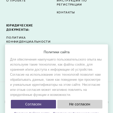
О ПРОЕКТЕ
ИНСТРУКЦИЯ ПО
РЕГИСТРАЦИИ
КОНТАКТЫ
ЮРИДИЧЕСКИЕ
ДОКУМЕНТЫ:
ПОЛИТИКА
КОНФИДЕНЦИАЛЬНОСТИ
ПОЛИТИКА ФАЙЛОВ
Политики сайта
COOKIE
Для обеспечения наилучшего пользовательского опыта мы
СОГЛАСИЕ НА ОБРАБОТКУ
используем такие технологии, как файлы cookie, для
ПЕРСОНАЛЬНЫХ ДАННЫХ
хранения и/или доступа к информации об устройстве.
Согласие на использование этих технологий позволит нам
обрабатывать данные, такие как поведение при просмотре
и уникальные идентификаторы на этом сайте. Несогласие
или отзыв согласия может негативно повлиять на
© 2015–2026 Oh! Dress — сервис поиска свадебных и
определённые функции и возможности.
вечерних платьев в продаже и в аренду.
Цель проекта — обеспечить невестам наилучшие условия для
Согласен
Не согласен
удобного, быстрого и выгодного поиска платья мечты для