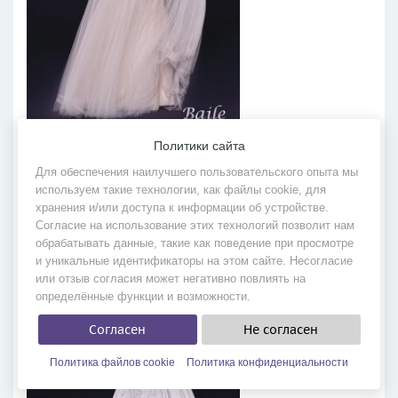
Baile
Политики сайта
Бренд:
Julia Dream
Для обеспечения наилучшего пользовательского опыта мы
Коллекция:
Коллекция 2019
используем такие технологии, как файлы cookie, для
Цена:
от 39 000 руб.
хранения и/или доступа к информации об устройстве.
Согласие на использование этих технологий позволит нам
обрабатывать данные, такие как поведение при просмотре
и уникальные идентификаторы на этом сайте. Несогласие
или отзыв согласия может негативно повлиять на
определённые функции и возможности.
Согласен
Не согласен
Политика файлов cookie
Политика конфиденциальности