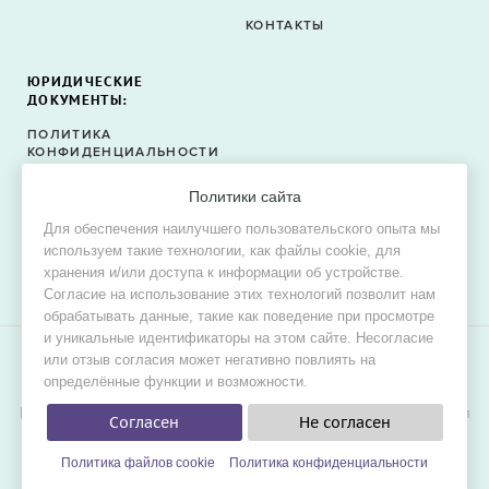
КОНТАКТЫ
ЮРИДИЧЕСКИЕ
ДОКУМЕНТЫ:
ПОЛИТИКА
КОНФИДЕНЦИАЛЬНОСТИ
ПОЛИТИКА ФАЙЛОВ
Политики сайта
COOKIE
Для обеспечения наилучшего пользовательского опыта мы
СОГЛАСИЕ НА ОБРАБОТКУ
используем такие технологии, как файлы cookie, для
ПЕРСОНАЛЬНЫХ ДАННЫХ
хранения и/или доступа к информации об устройстве.
Согласие на использование этих технологий позволит нам
обрабатывать данные, такие как поведение при просмотре
и уникальные идентификаторы на этом сайте. Несогласие
или отзыв согласия может негативно повлиять на
© 2015–2026 Oh! Dress — сервис поиска свадебных и
определённые функции и возможности.
вечерних платьев в продаже и в аренду.
Цель проекта — обеспечить невестам наилучшие условия для
Согласен
Не согласен
удобного, быстрого и выгодного поиска платья мечты для
свадьбы.
Политика файлов cookie
Политика конфиденциальности