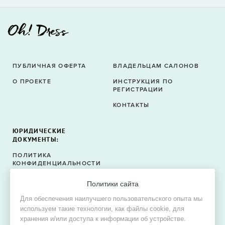
ПУБЛИЧНАЯ ОФЕРТА
ВЛАДЕЛЬЦАМ САЛОНОВ
О ПРОЕКТЕ
ИНСТРУКЦИЯ ПО
РЕГИСТРАЦИИ
КОНТАКТЫ
ЮРИДИЧЕСКИЕ
ДОКУМЕНТЫ:
ПОЛИТИКА
КОНФИДЕНЦИАЛЬНОСТИ
ПОЛИТИКА ФАЙЛОВ
Политики сайта
COOKIE
Для обеспечения наилучшего пользовательского опыта мы
СОГЛАСИЕ НА ОБРАБОТКУ
используем такие технологии, как файлы cookie, для
ПЕРСОНАЛЬНЫХ ДАННЫХ
хранения и/или доступа к информации об устройстве.