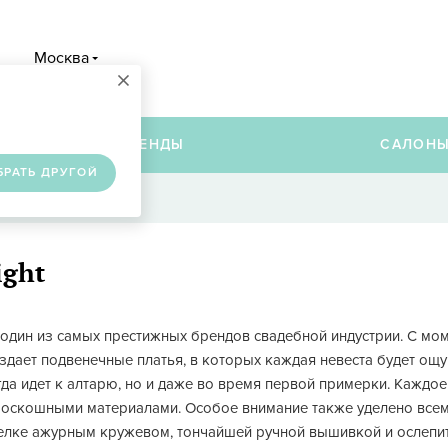
Москва
×
в
БРЕНДЫ
САЛОН
БРАТЬ ДРУГОЙ
ight
 один из самых престижных брендов свадебной индустрии. С мом
оздает подвенечные платья, в которых каждая невеста будет ощу
огда идет к алтарю, но и даже во время первой примерки. Каждо
роскошными материалами. Особое внимание также уделено все
елке ажурным кружевом, тончайшей ручной вышивкой и ослепит