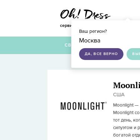
сервис по подбору свадебных платье
Ваш регион?
Москва
СВАДЕБНЫЕ ПЛАТЬЯ
ДА, ВСЕ ВЕРНО
ВЫ
Moonl
США
Moonlight —
Moonlight с
тот день, к
силуэтом и 
богатой отд