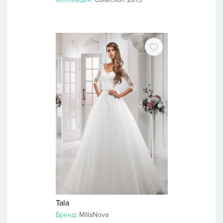
Tala
Бренд:
MillaNova