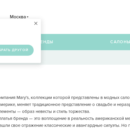
Москва
×
в
БРЕНДЫ
САЛОН
БРАТЬ ДРУГОЙ
мпания Mary's, коллекции которой представлены в модных сало
мерике, меняет традиционное представление о свадьбе и нераз
ементы — образ невесты и стиль торжества.
латья бренда — это воплощение в реальность американской меч
ашли свое отражение классические и авангардные силуэты. Но