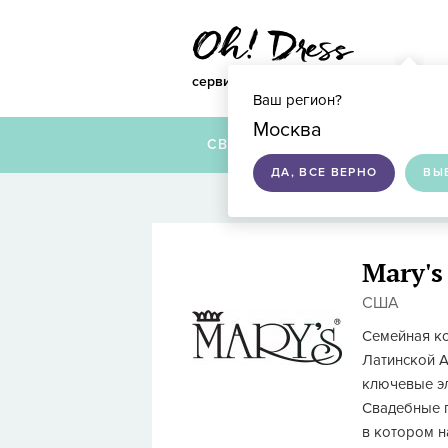
сервис по подбору свадебных платье
Ваш регион?
Москва
СВАДЕБНЫЕ ПЛАТЬЯ
ДА, ВСЕ ВЕРНО
ВЫ
Mary's
США
Семейная ко
Латинской А
ключевые эл
Свадебные п
в котором н