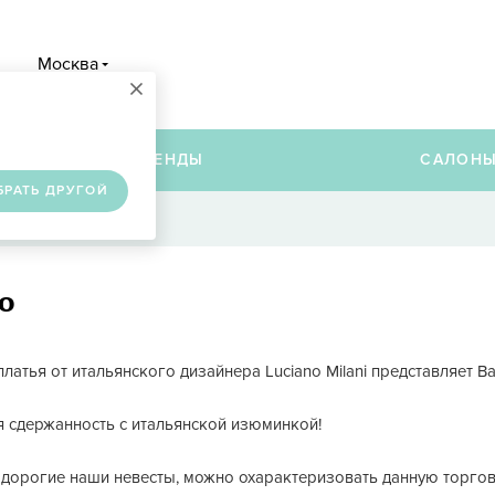
Москва
×
в
БРЕНДЫ
САЛОН
БРАТЬ ДРУГОЙ
o
латья от итальянского дизайнера Luciano Milani представляет 
 сдержанность с итальянской изюминкой!
 дорогие наши невесты, можно охарактеризовать данную торгов