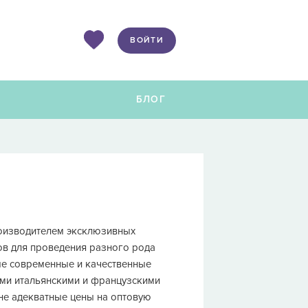
ВОЙТИ
Ы
БЛОГ
роизводителем эксклюзивных
ров для проведения разного рода
мые современные и качественные
ыми итальянскими и французскими
не адекватные цены на оптовую