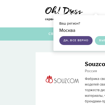
сервис по подбору свадебных платье
Ваш регион?
Москва
СВАДЕБНЫЕ ПЛАТЬЯ
ДА, ВСЕ ВЕРНО
ВЫ
Souzc
Россия
Фабрика св
моделей сва
торжеств ди
материалы, 
брендами-пр