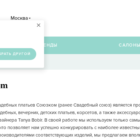
Москва
×
в
БРЕНДЫ
САЛОН
БРАТЬ ДРУГОЙ
om
адебных платьев Союзком (ранее Свадебный союз) является п
дебных, вечерних, детских платьев, корсетов, а также аксессуа
зайнера Tanya Bobir. В своей работе мы используем только са
что позволяет нам успешно конкурировать с наиболее известн
оизводителями соответствующих изделий, мы предлагаем впол