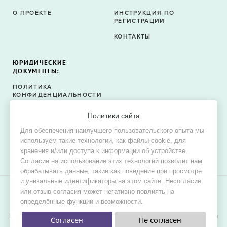
О ПРОЕКТЕ
ИНСТРУКЦИЯ ПО
РЕГИСТРАЦИИ
КОНТАКТЫ
ЮРИДИЧЕСКИЕ
ДОКУМЕНТЫ:
ПОЛИТИКА
КОНФИДЕНЦИАЛЬНОСТИ
ПОЛИТИКА ФАЙЛОВ
Политики сайта
COOKIE
Для обеспечения наилучшего пользовательского опыта мы
СОГЛАСИЕ НА ОБРАБОТКУ
используем такие технологии, как файлы cookie, для
ПЕРСОНАЛЬНЫХ ДАННЫХ
хранения и/или доступа к информации об устройстве.
Согласие на использование этих технологий позволит нам
обрабатывать данные, такие как поведение при просмотре
и уникальные идентификаторы на этом сайте. Несогласие
или отзыв согласия может негативно повлиять на
© 2015–2026 Oh! Dress — сервис поиска свадебных и
определённые функции и возможности.
вечерних платьев в продаже и в аренду.
Цель проекта — обеспечить невестам наилучшие условия для
Согласен
Не согласен