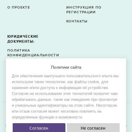
О ПРОЕКТЕ
ИНСТРУКЦИЯ ПО
РЕГИСТРАЦИИ
КОНТАКТЫ
ЮРИДИЧЕСКИЕ
ДОКУМЕНТЫ:
ПОЛИТИКА
КОНФИДЕНЦИАЛЬНОСТИ
ПОЛИТИКА ФАЙЛОВ
Политики сайта
COOKIE
Для обеспечения наилучшего пользовательского опыта мы
СОГЛАСИЕ НА ОБРАБОТКУ
используем такие технологии, как файлы cookie, для
ПЕРСОНАЛЬНЫХ ДАННЫХ
хранения и/или доступа к информации об устройстве.
Согласие на использование этих технологий позволит нам
обрабатывать данные, такие как поведение при просмотре
и уникальные идентификаторы на этом сайте. Несогласие
или отзыв согласия может негативно повлиять на
© 2015–2026 Oh! Dress — сервис поиска свадебных и
определённые функции и возможности.
вечерних платьев в продаже и в аренду.
Цель проекта — обеспечить невестам наилучшие условия для
Согласен
Не согласен