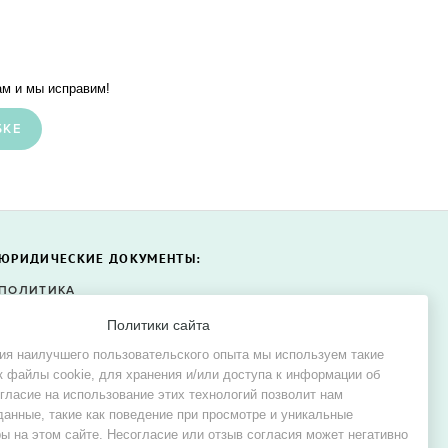
м и мы исправим!
БКЕ
ЮРИДИЧЕСКИЕ ДОКУМЕНТЫ:
ПОЛИТИКА
КОНФИДЕНЦИАЛЬНОСТИ
Политики сайта
ПОЛИТИКА ФАЙЛОВ COOKIE
ия наилучшего пользовательского опыта мы используем такие
СОГЛАСИЕ НА ОБРАБОТКУ
к файлы cookie, для хранения и/или доступа к информации об
ПЕРСОНАЛЬНЫХ ДАННЫХ
огласие на использование этих технологий позволит нам
данные, такие как поведение при просмотре и уникальные
ы на этом сайте. Несогласие или отзыв согласия может негативно