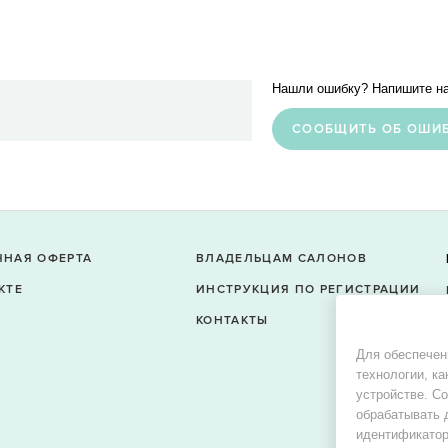
Нашли ошибку? Напишите на
CООБЩИТЬ ОБ ОШИ
ЧНАЯ ОФЕРТА
ВЛАДЕЛЬЦАМ САЛОНОВ
КТЕ
ИНСТРУКЦИЯ ПО РЕГИСТРАЦИИ
КОНТАКТЫ
Для обеспечен
технологии, ка
устройстве. С
обрабатывать 
идентификатор