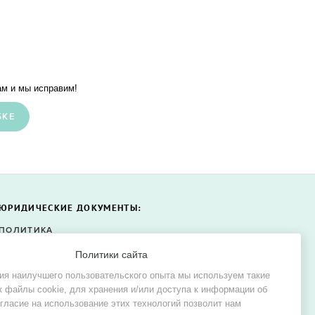
м и мы исправим!
БКЕ
ЮРИДИЧЕСКИЕ ДОКУМЕНТЫ:
ПОЛИТИКА
КОНФИДЕНЦИАЛЬНОСТИ
Политики сайта
ПОЛИТИКА ФАЙЛОВ COOKIE
ия наилучшего пользовательского опыта мы используем такие
СОГЛАСИЕ НА ОБРАБОТКУ
к файлы cookie, для хранения и/или доступа к информации об
ПЕРСОНАЛЬНЫХ ДАННЫХ
огласие на использование этих технологий позволит нам