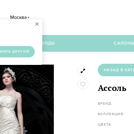
Москва
×
в
БРЕНДЫ
САЛОН
БРАТЬ ДРУГОЙ
НАЗАД В КАТ
Ассоль
БРЕНД:
КОЛЛЕКЦИЯ:
ЦВЕТА: