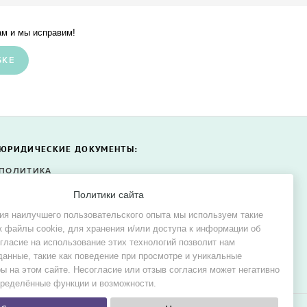
м и мы исправим!
БКЕ
ЮРИДИЧЕСКИЕ ДОКУМЕНТЫ:
ПОЛИТИКА
КОНФИДЕНЦИАЛЬНОСТИ
Политики сайта
ПОЛИТИКА ФАЙЛОВ COOKIE
ия наилучшего пользовательского опыта мы используем такие
СОГЛАСИЕ НА ОБРАБОТКУ
к файлы cookie, для хранения и/или доступа к информации об
ПЕРСОНАЛЬНЫХ ДАННЫХ
огласие на использование этих технологий позволит нам
данные, такие как поведение при просмотре и уникальные
ы на этом сайте. Несогласие или отзыв согласия может негативно
пределённые функции и возможности.