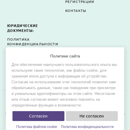
РЕГИСТРАЦИИ
КОНТАКТЫ
ЮРИДИЧЕСКИЕ
ДОКУМЕНТЫ:
ПОЛИТИКА
КОНФИДЕНЦИАЛЬНОСТИ
ПОЛИТИКА ФАЙЛОВ
Политики сайта
COOKIE
Для обеспечения наилучшего пользовательского опыта мы
СОГЛАСИЕ НА ОБРАБОТКУ
используем такие технологии, как файлы cookie, для
ПЕРСОНАЛЬНЫХ ДАННЫХ
хранения и/или доступа к информации об устройстве.
Согласие на использование этих технологий позволит нам
обрабатывать данные, такие как поведение при просмотре
и уникальные идентификаторы на этом сайте. Несогласие
или отзыв согласия может негативно повлиять на
© 2015–2026 Oh! Dress — сервис поиска свадебных и
определённые функции и возможности.
вечерних платьев в продаже и в аренду.
Цель проекта — обеспечить невестам наилучшие условия для
Согласен
Не согласен
удобного, быстрого и выгодного поиска платья мечты для
свадьбы.
Политика файлов cookie
Политика конфиденциальности