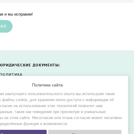
м и мы исправим!
БКЕ
ЮРИДИЧЕСКИЕ ДОКУМЕНТЫ:
ПОЛИТИКА
КОНФИДЕНЦИАЛЬНОСТИ
Политики сайта
ПОЛИТИКА ФАЙЛОВ COOKIE
ия наилучшего пользовательского опыта мы используем такие
СОГЛАСИЕ НА ОБРАБОТКУ
к файлы cookie, для хранения и/или доступа к информации об
ПЕРСОНАЛЬНЫХ ДАННЫХ
огласие на использование этих технологий позволит нам
данные, такие как поведение при просмотре и уникальные
ы на этом сайте. Несогласие или отзыв согласия может негативно
пределённые функции и возможности.