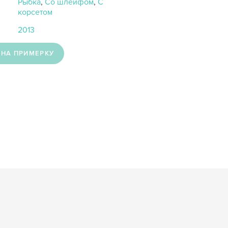
Рыбка
,
Со шлейфом
,
С
корсетом
2013
 НА ПРИМЕРКУ