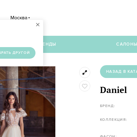
Москва
×
в
БРЕНДЫ
САЛОН
БРАТЬ ДРУГОЙ
НАЗАД В КАТ
Daniel
БРЕНД:
КОЛЛЕКЦИЯ:
ФАСОН: