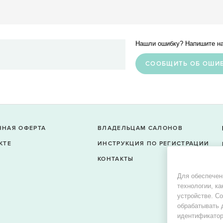
Нашли ошибку? Напишите на
CООБЩИТЬ ОБ ОШИ
ЧНАЯ ОФЕРТА
ВЛАДЕЛЬЦАМ САЛОНОВ
КТЕ
ИНСТРУКЦИЯ ПО РЕГИСТРАЦИИ
КОНТАКТЫ
Для обеспечен
технологии, ка
устройстве. С
обрабатывать 
идентификатор