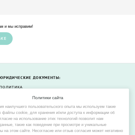
м и мы исправим!
БКЕ
ЮРИДИЧЕСКИЕ ДОКУМЕНТЫ:
ПОЛИТИКА
КОНФИДЕНЦИАЛЬНОСТИ
Политики сайта
ПОЛИТИКА ФАЙЛОВ COOKIE
ия наилучшего пользовательского опыта мы используем такие
СОГЛАСИЕ НА ОБРАБОТКУ
к файлы cookie, для хранения и/или доступа к информации об
ПЕРСОНАЛЬНЫХ ДАННЫХ
огласие на использование этих технологий позволит нам
данные, такие как поведение при просмотре и уникальные
ы на этом сайте. Несогласие или отзыв согласия может негативно