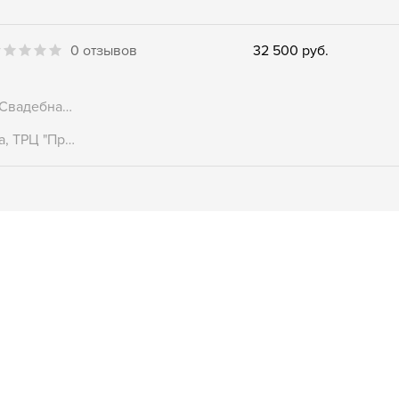
0 отзывов
32 500 руб.
г. Москва, ул. Марксистская 38, Свадебная Галерея "Кристалл" (1 этаж)
г. Москва, ул. Профсоюзная 128а, ТРЦ "Принц Плаза"