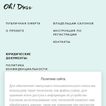
ПУБЛИЧНАЯ ОФЕРТА
ВЛАДЕЛЬЦАМ САЛОНОВ
О ПРОЕКТЕ
ИНСТРУКЦИЯ ПО
РЕГИСТРАЦИИ
КОНТАКТЫ
ЮРИДИЧЕСКИЕ
ДОКУМЕНТЫ:
ПОЛИТИКА
КОНФИДЕНЦИАЛЬНОСТИ
ПОЛИТИКА ФАЙЛОВ
Политики сайта
COOKIE
Для обеспечения наилучшего пользовательского опыта мы
СОГЛАСИЕ НА ОБРАБОТКУ
используем такие технологии, как файлы cookie, для
ПЕРСОНАЛЬНЫХ ДАННЫХ
хранения и/или доступа к информации об устройстве.
Согласие на использование этих технологий позволит нам
обрабатывать данные, такие как поведение при просмотре