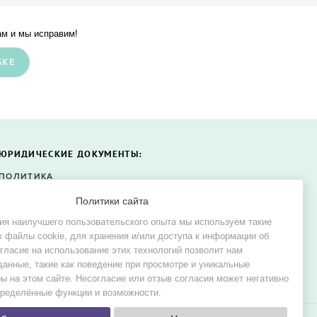
м и мы исправим!
БКЕ
ЮРИДИЧЕСКИЕ ДОКУМЕНТЫ:
ПОЛИТИКА
КОНФИДЕНЦИАЛЬНОСТИ
Политики сайта
ПОЛИТИКА ФАЙЛОВ COOKIE
ия наилучшего пользовательского опыта мы используем такие
СОГЛАСИЕ НА ОБРАБОТКУ
к файлы cookie, для хранения и/или доступа к информации об
ПЕРСОНАЛЬНЫХ ДАННЫХ
огласие на использование этих технологий позволит нам
данные, такие как поведение при просмотре и уникальные
ы на этом сайте. Несогласие или отзыв согласия может негативно
пределённые функции и возможности.