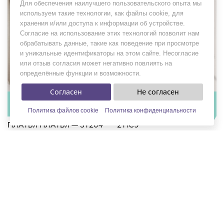
Для обеспечения наилучшего пользовательского опыта мы
используем такие технологии, как файлы cookie, для
хранения и/или доступа к информации об устройстве.
Согласие на использование этих технологий позволит нам
обрабатывать данные, такие как поведение при просмотре
и уникальные идентификаторы на этом сайте. Несогласие
или отзыв согласия может негативно повлиять на
определённые функции и возможности.
Согласен
Не согласен
В наличии
В наличии
в 1 салоне
в 1 салоне
Политика файлов cookie
Политика конфиденциальности
ФИЛЬТРЫ
ПЛАТЬЯ ПЛАТЬЯ — 3T204
2T1C9
Бренд:
Rosa Clara
Бренд:
Rosa Clara
Коллекция:
Rosa Clará Cocktail 2019
Коллекция:
Rosa Clará Cocktail 2019
Цена:
от 78 000 руб.
Цена:
от 43 400 руб.