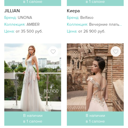
в 1 салоне
в 1 салоне
JILLIAN
Киера
Бренд:
UNONA
Бренд:
Belfaso
Коллекция:
AMBER
Коллекция:
Вечерние платья 2019
Цена:
от 35 500 руб.
Цена:
от 26 900 руб.
В наличии
В наличии
в 1 салоне
в 1 салоне