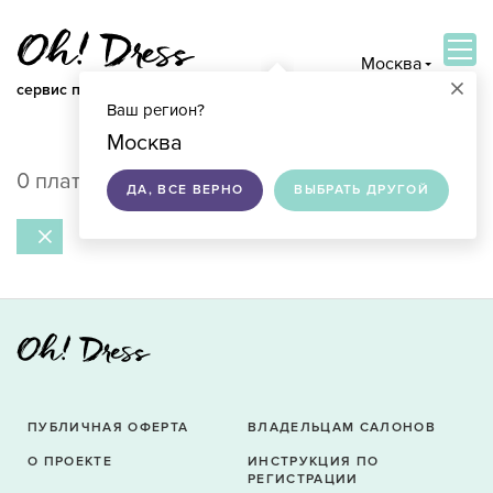
Москва
×
сервис по подбору свадебных платьев
Ваш регион?
ВОЙТИ
Москва
0 платьев в продаже в Москве
ДА, ВСЕ ВЕРНО
ВЫБРАТЬ ДРУГОЙ
ПУБЛИЧНАЯ ОФЕРТА
ВЛАДЕЛЬЦАМ САЛОНОВ
О ПРОЕКТЕ
ИНСТРУКЦИЯ ПО
РЕГИСТРАЦИИ