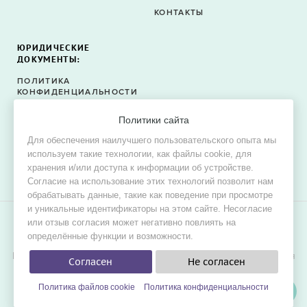
КОНТАКТЫ
ЮРИДИЧЕСКИЕ
ДОКУМЕНТЫ:
ПОЛИТИКА
КОНФИДЕНЦИАЛЬНОСТИ
ПОЛИТИКА ФАЙЛОВ
Политики сайта
COOKIE
Для обеспечения наилучшего пользовательского опыта мы
СОГЛАСИЕ НА ОБРАБОТКУ
используем такие технологии, как файлы cookie, для
ПЕРСОНАЛЬНЫХ ДАННЫХ
хранения и/или доступа к информации об устройстве.
Согласие на использование этих технологий позволит нам
обрабатывать данные, такие как поведение при просмотре
и уникальные идентификаторы на этом сайте. Несогласие
или отзыв согласия может негативно повлиять на
© 2015–2026 Oh! Dress — сервис поиска свадебных и
определённые функции и возможности.
вечерних платьев в продаже и в аренду.
Цель проекта — обеспечить невестам наилучшие условия для
Согласен
Не согласен
удобного, быстрого и выгодного поиска платья мечты для
свадьбы.
Политика файлов cookie
Политика конфиденциальности
ФИЛЬТРЫ