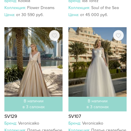
Бренд:
Kookla
Бренд:
Ida Torez
Коллекция:
Flower Dreams
Коллекция:
Soul of the Sea
Цена:
от 30 590 руб.
Цена:
от 45 000 руб.
В наличии
В наличии
в 3 салонах
в 3 салонах
SV129
SV107
Бренд:
Veronicaiko
Бренд:
Veronicaiko
Коллекция:
Платье свадебное
Коллекция:
Платье свадебное