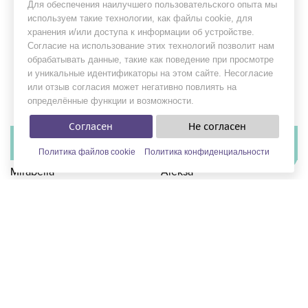
Для обеспечения наилучшего пользовательского опыта мы
используем такие технологии, как файлы cookie, для
хранения и/или доступа к информации об устройстве.
Согласие на использование этих технологий позволит нам
обрабатывать данные, такие как поведение при просмотре
и уникальные идентификаторы на этом сайте. Несогласие
или отзыв согласия может негативно повлиять на
определённые функции и возможности.
Согласен
Не согласен
В наличии
В наличии
в 3 салонах
в 3 салонах
Политика файлов cookie
Политика конфиденциальности
ФИЛЬТРЫ
Mirabella
Aleksa
Бренд:
Tatiana Kaplun
Бренд:
Tatiana Kaplun
Коллекция:
Wild Wind
Коллекция:
Wild Wind
Цена:
от 39 500 руб.
Цена:
от 35 600 руб.