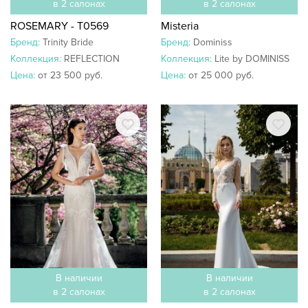
в 2 салонах
в 2 салонах
ROSEMARY - T0569
Misteria
Бренд:
Trinity Bride
Бренд:
Dominiss
Коллекция:
REFLECTION
Коллекция:
Lite by DOMINISS
Цена:
от 23 500 руб.
Цена:
от 25 000 руб.
В наличии
В наличии
в 2 салонах
в 2 салонах