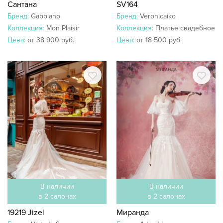
Сантана
SV164
Бренд:
Gabbiano
Бренд:
Veronicaiko
Коллекция:
Mon Plaisir
Коллекция:
Платье свадебное
Цена:
от 38 900 руб.
Цена:
от 18 500 руб.
В наличии
В наличии
в 2 салонах
в 2 салонах
19219 Jizel
Миранда