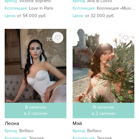
Бренд:
Victoria Soprano
Бренд:
Aria di Lusso
Коллекция:
Love in Paris
Коллекция:
Коллекция «Music Love»
Цена:
от 54 000 руб.
Цена:
от 32 000 руб.
В наличии
В наличии
в 2 салонах
в 2 салонах
Леона
Мэй
Бренд:
Belfaso
Бренд:
Belfaso
Коллекция:
Элизия
Коллекция:
Элизия