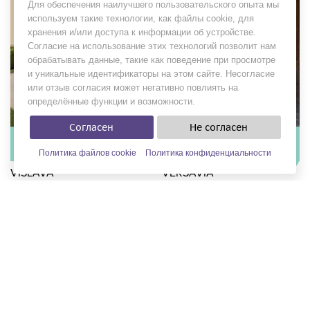
Для обеспечения наилучшего пользовательского опыта мы
используем такие технологии, как файлы cookie, для
хранения и/или доступа к информации об устройстве.
Согласие на использование этих технологий позволит нам
обрабатывать данные, такие как поведение при просмотре
и уникальные идентификаторы на этом сайте. Несогласие
или отзыв согласия может негативно повлиять на
определённые функции и возможности.
Согласен
Не согласен
В наличии
В наличии
в 1 салоне
в 1 салоне
Политика файлов cookie
Политика конфиденциальности
ФИЛЬТРЫ
VISLAVA
VERSAVIA
Бренд:
EVA GRANDES
Бренд:
EVA GRANDES
Коллекция:
BAROCCO 2019
Коллекция:
BAROCCO 2019
Цена:
от 45 600 руб.
Цена:
от 37 700 руб.