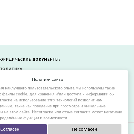
ЮРИДИЧЕСКИЕ ДОКУМЕНТЫ:
ПОЛИТИКА
КОНФИДЕНЦИАЛЬНОСТИ
Политики сайта
ПОЛИТИКА ФАЙЛОВ COOKIE
ия наилучшего пользовательского опыта мы используем такие
СОГЛАСИЕ НА ОБРАБОТКУ
к файлы cookie, для хранения и/или доступа к информации об
ПЕРСОНАЛЬНЫХ ДАННЫХ
огласие на использование этих технологий позволит нам
данные, такие как поведение при просмотре и уникальные
ы на этом сайте. Несогласие или отзыв согласия может негативно
пределённые функции и возможности.
Согласен
Не согласен
е и в аренду.