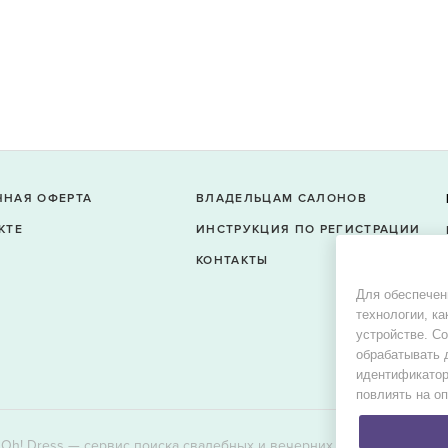
ЧНАЯ ОФЕРТА
ВЛАДЕЛЬЦАМ САЛОНОВ
КТЕ
ИНСТРУКЦИЯ ПО РЕГИСТРАЦИИ
КОНТАКТЫ
Для обеспечен
технологии, ка
устройстве. С
обрабатывать 
идентификатор
повлиять на о
Oh! Dress — сервис поиска свадебных и вечерних платьев в продаж