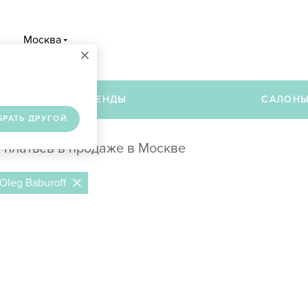
Москва
×
в
БРЕНДЫ
САЛОН
БРАТЬ ДРУГОЙ
 платьев в продаже в Москве
Oleg Baburoff