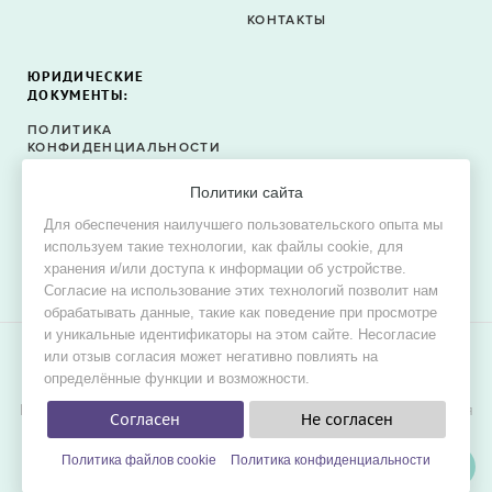
КОНТАКТЫ
ЮРИДИЧЕСКИЕ
ДОКУМЕНТЫ:
ПОЛИТИКА
КОНФИДЕНЦИАЛЬНОСТИ
ПОЛИТИКА ФАЙЛОВ
Политики сайта
COOKIE
Для обеспечения наилучшего пользовательского опыта мы
СОГЛАСИЕ НА ОБРАБОТКУ
используем такие технологии, как файлы cookie, для
ПЕРСОНАЛЬНЫХ ДАННЫХ
хранения и/или доступа к информации об устройстве.
Согласие на использование этих технологий позволит нам
обрабатывать данные, такие как поведение при просмотре
и уникальные идентификаторы на этом сайте. Несогласие
или отзыв согласия может негативно повлиять на
© 2015–2026 Oh! Dress — сервис поиска свадебных и
определённые функции и возможности.
вечерних платьев в продаже и в аренду.
Цель проекта — обеспечить невестам наилучшие условия для
Согласен
Не согласен
удобного, быстрого и выгодного поиска платья мечты для
свадьбы.
Политика файлов cookie
Политика конфиденциальности
ФИЛЬТРЫ