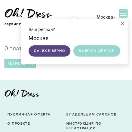
Москва
×
сервис по подбору свадебных платьев
Ваш регион?
ВОЙТИ
Москва
0 платьев в продаже в Москве
ДА, ВСЕ ВЕРНО
ВЫБРАТЬ ДРУГОЙ
MS Moda
ПУБЛИЧНАЯ ОФЕРТА
ВЛАДЕЛЬЦАМ САЛОНОВ
О ПРОЕКТЕ
ИНСТРУКЦИЯ ПО
РЕГИСТРАЦИИ