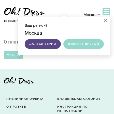
Москва
×
сервис по подбору свадебных платьев
Ваш регион?
ВОЙТИ
Москва
0 платьев в продаже в Москве
ДА, ВСЕ ВЕРНО
ВЫБРАТЬ ДРУГОЙ
Mias
ПУБЛИЧНАЯ ОФЕРТА
ВЛАДЕЛЬЦАМ САЛОНОВ
О ПРОЕКТЕ
ИНСТРУКЦИЯ ПО
РЕГИСТРАЦИИ