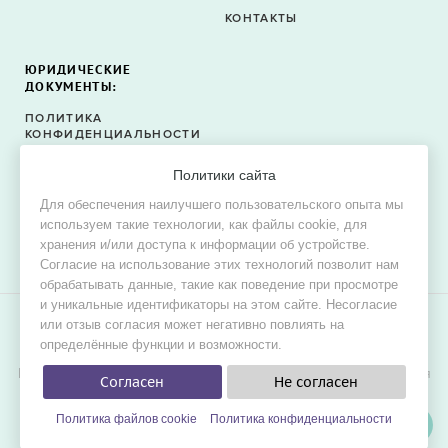
КОНТАКТЫ
ЮРИДИЧЕСКИЕ
ДОКУМЕНТЫ:
ПОЛИТИКА
КОНФИДЕНЦИАЛЬНОСТИ
ПОЛИТИКА ФАЙЛОВ
Политики сайта
COOKIE
Для обеспечения наилучшего пользовательского опыта мы
СОГЛАСИЕ НА ОБРАБОТКУ
используем такие технологии, как файлы cookie, для
ПЕРСОНАЛЬНЫХ ДАННЫХ
хранения и/или доступа к информации об устройстве.
Согласие на использование этих технологий позволит нам
обрабатывать данные, такие как поведение при просмотре
и уникальные идентификаторы на этом сайте. Несогласие
или отзыв согласия может негативно повлиять на
© 2015–2026 Oh! Dress — сервис поиска свадебных и
определённые функции и возможности.
вечерних платьев в продаже и в аренду.
Цель проекта — обеспечить невестам наилучшие условия для
Согласен
Не согласен
удобного, быстрого и выгодного поиска платья мечты для
свадьбы.
Политика файлов cookie
Политика конфиденциальности
ФИЛЬТРЫ