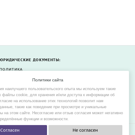
ЮРИДИЧЕСКИЕ ДОКУМЕНТЫ:
ПОЛИТИКА
КОНФИДЕНЦИАЛЬНОСТИ
Политики сайта
ПОЛИТИКА ФАЙЛОВ COOKIE
ия наилучшего пользовательского опыта мы используем такие
СОГЛАСИЕ НА ОБРАБОТКУ
к файлы cookie, для хранения и/или доступа к информации об
ПЕРСОНАЛЬНЫХ ДАННЫХ
огласие на использование этих технологий позволит нам
данные, такие как поведение при просмотре и уникальные
ы на этом сайте. Несогласие или отзыв согласия может негативно
пределённые функции и возможности.
Согласен
Не согласен
е и в аренду.