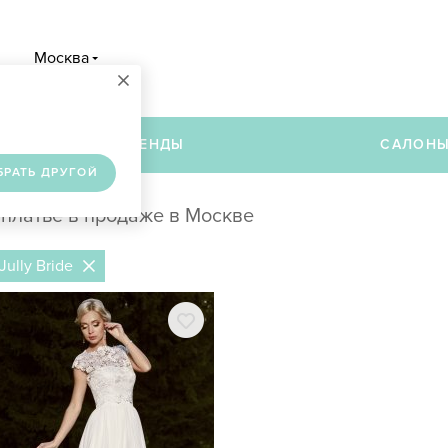
Москва
×
в
БРЕНДЫ
САЛОН
БРАТЬ ДРУГОЙ
 платье в продаже в Москве
Jully Bride