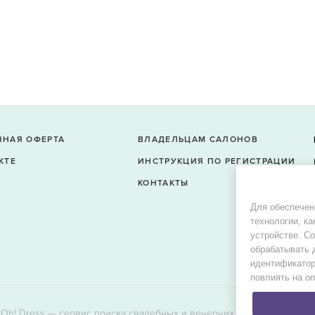
ЧНАЯ ОФЕРТА
ВЛАДЕЛЬЦАМ САЛОНОВ
КТЕ
ИНСТРУКЦИЯ ПО РЕГИСТРАЦИИ
КОНТАКТЫ
Для обеспечен
технологии, ка
устройстве. С
обрабатывать 
идентификатор
повлиять на о
Oh! Dress — сервис поиска свадебных и вечерних платьев в продаж