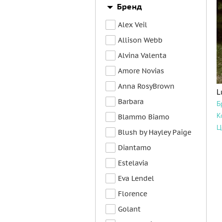
Бренд
Alex Veil
Allison Webb
Alvina Valenta
Amore Novias
Anna RosyBrown
L
Barbara
Б
К
Blammo Biamo
Ц
Blush by Hayley Paige
Diantamo
Estelavia
Eva Lendel
Florence
Golant