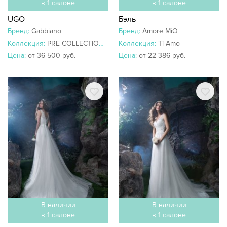
в 1 салоне
в 1 салоне
UGO
Бэль
Бренд:
Gabbiano
Бренд:
Amore MiO
Коллекция:
PRE COLLECTION 2020
Коллекция:
Ti Amo
Цена:
от 36 500 руб.
Цена:
от 22 386 руб.
В наличии
В наличии
в 1 салоне
в 1 салоне