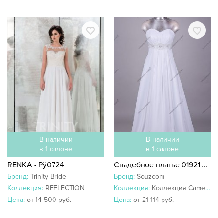
В наличии
В наличии
в 1 салоне
в 1 салоне
RENKA - Рў0724
Свадебное платье 01921 Сильвия
Бренд:
Trinity Bride
Бренд:
Souzcom
Коллекция:
REFLECTION
Коллекция:
Коллекция Camellia
Цена:
от 14 500 руб.
Цена:
от 21 114 руб.