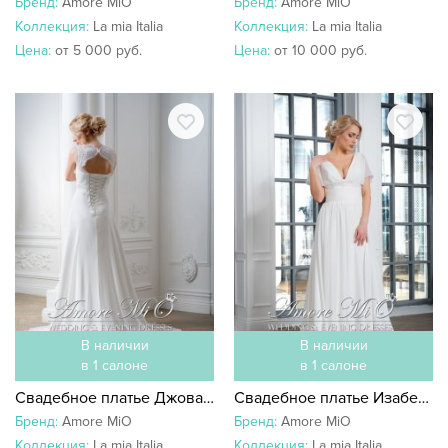
Бренд:
Amore MiO
Бренд:
Amore MiO
Коллекция:
La mia Italia
Коллекция:
La mia Italia
Цена:
от 5 000 руб.
Цена:
от 10 000 руб.
В наличии
В наличии
в 1 салоне
в 1 салоне
Свадебное платье Джованна со шлейфом
Свадебное платье Изабель со шлейфом
Бренд:
Amore MiO
Бренд:
Amore MiO
Коллекция:
La mia Italia
Коллекция:
La mia Italia