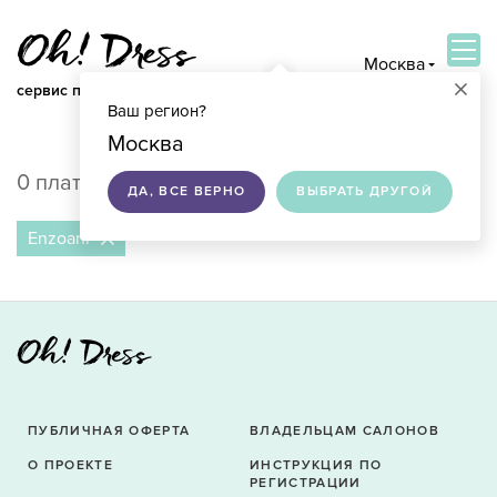
Москва
×
сервис по подбору свадебных платьев
Ваш регион?
ВОЙТИ
Москва
0 платьев в продаже в Москве
ДА, ВСЕ ВЕРНО
ВЫБРАТЬ ДРУГОЙ
Enzoani
ПУБЛИЧНАЯ ОФЕРТА
ВЛАДЕЛЬЦАМ САЛОНОВ
О ПРОЕКТЕ
ИНСТРУКЦИЯ ПО
РЕГИСТРАЦИИ