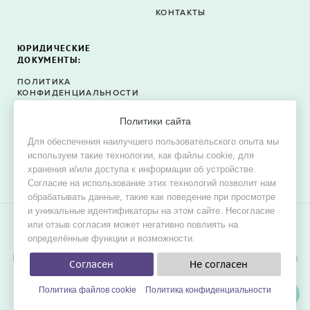
КОНТАКТЫ
ЮРИДИЧЕСКИЕ
ДОКУМЕНТЫ:
ПОЛИТИКА
КОНФИДЕНЦИАЛЬНОСТИ
ПОЛИТИКА ФАЙЛОВ
Политики сайта
COOKIE
Для обеспечения наилучшего пользовательского опыта мы
СОГЛАСИЕ НА ОБРАБОТКУ
используем такие технологии, как файлы cookie, для
ПЕРСОНАЛЬНЫХ ДАННЫХ
хранения и/или доступа к информации об устройстве.
Согласие на использование этих технологий позволит нам
обрабатывать данные, такие как поведение при просмотре
и уникальные идентификаторы на этом сайте. Несогласие
или отзыв согласия может негативно повлиять на
© 2015–2026 Oh! Dress — сервис поиска свадебных и
определённые функции и возможности.
вечерних платьев в продаже и в аренду.
Цель проекта — обеспечить невестам наилучшие условия для
Согласен
Не согласен
удобного, быстрого и выгодного поиска платья мечты для
свадьбы.
Политика файлов cookie
Политика конфиденциальности
ФИЛЬТРЫ