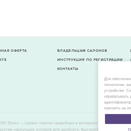
ЧНАЯ ОФЕРТА
ВЛАДЕЛЬЦАМ САЛОНОВ
КТЕ
ИНСТРУКЦИЯ ПО РЕГИСТРАЦИИ
КОНТАКТЫ
Для обеспечен
технологии, ка
устройстве. С
обрабатывать 
идентификатор
повлиять на о
Oh! Dress — сервис поиска свадебных и вечерних платьев в продаж
вестам наилучшие условия для удобного, быстрого и выгодного пои
П