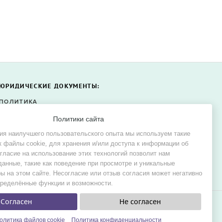
ЮРИДИЧЕСКИЕ ДОКУМЕНТЫ:
ПОЛИТИКА
КОНФИДЕНЦИАЛЬНОСТИ
Политики сайта
ПОЛИТИКА ФАЙЛОВ COOKIE
ия наилучшего пользовательского опыта мы используем такие
СОГЛАСИЕ НА ОБРАБОТКУ
к файлы cookie, для хранения и/или доступа к информации об
ПЕРСОНАЛЬНЫХ ДАННЫХ
огласие на использование этих технологий позволит нам
данные, такие как поведение при просмотре и уникальные
ы на этом сайте. Несогласие или отзыв согласия может негативно
пределённые функции и возможности.
Согласен
Не согласен
е и в аренду.
ска платья мечты для свадьбы.
олитика файлов cookie
Политика конфиденциальности