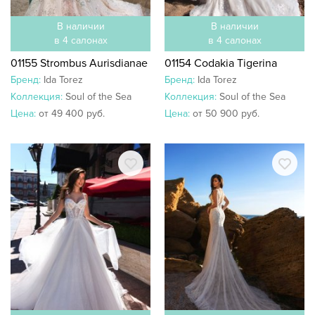
В наличии
В наличии
в 4 салонах
в 4 салонах
01155 Strombus Aurisdianae
01154 Codakia Tigerina
Бренд:
Ida Torez
Бренд:
Ida Torez
Коллекция:
Soul of the Sea
Коллекция:
Soul of the Sea
Цена:
от 49 400 руб.
Цена:
от 50 900 руб.