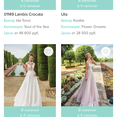
В наличии
В наличии
в 5 салонах
в 4 салонах
01149 Lambis Crocata
Uta
Бренд:
Ida Torez
Бренд:
Kookla
Коллекция:
Soul of the Sea
Коллекция:
Flower Dreams
Цена:
от 48 600 руб.
Цена:
от 28 500 руб.
В наличии
В наличии
в 4 салонах
в 4 салонах