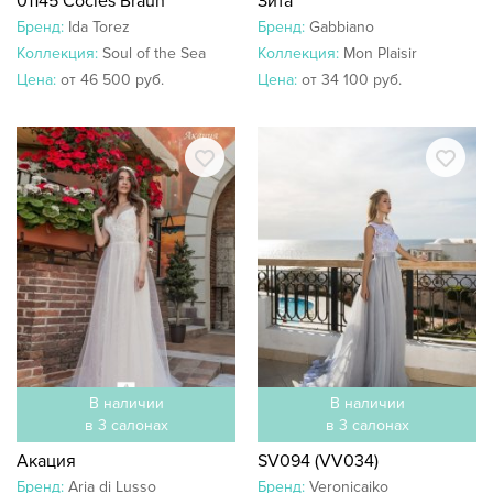
01145 Cocles Braun
Зита
Бренд:
Ida Torez
Бренд:
Gabbiano
Коллекция:
Soul of the Sea
Коллекция:
Mon Plaisir
Цена:
от 46 500 руб.
Цена:
от 34 100 руб.
В наличии
В наличии
в 3 салонах
в 3 салонах
Акация
SV094 (VV034)
Бренд:
Aria di Lusso
Бренд:
Veronicaiko