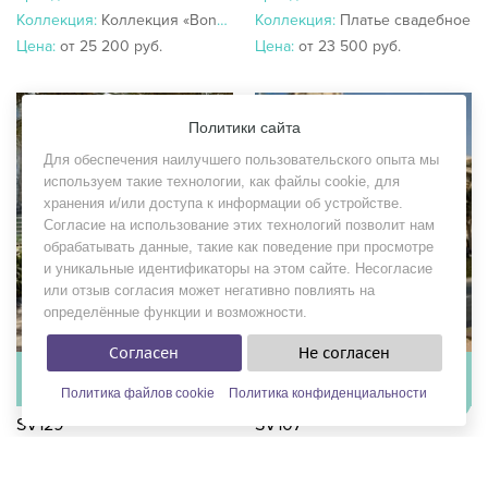
Коллекция:
Коллекция «BonneVille»
Коллекция:
Платье свадебное
Цена:
от 25 200 руб.
Цена:
от 23 500 руб.
Политики сайта
Для обеспечения наилучшего пользовательского опыта мы
используем такие технологии, как файлы cookie, для
хранения и/или доступа к информации об устройстве.
Согласие на использование этих технологий позволит нам
обрабатывать данные, такие как поведение при просмотре
и уникальные идентификаторы на этом сайте. Несогласие
или отзыв согласия может негативно повлиять на
определённые функции и возможности.
Согласен
Не согласен
В наличии
В наличии
в 3 салонах
в 3 салонах
Политика файлов cookie
Политика конфиденциальности
ФИЛЬТРЫ
SV129
SV107
Бренд:
Veronicaiko
Бренд:
Veronicaiko
Коллекция:
Платье свадебное
Коллекция:
Платье свадебное