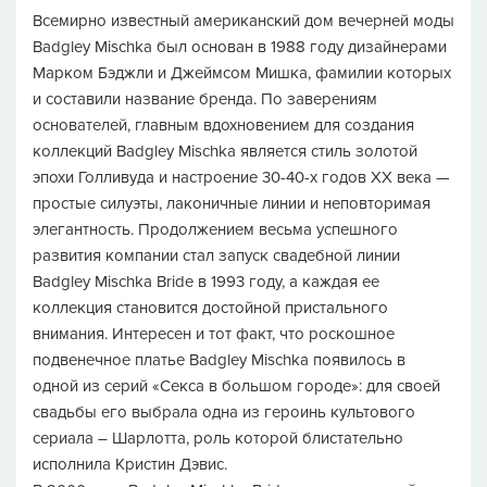
Всемирно известный американский дом вечерней моды
Badgley Mischka был основан в 1988 году дизайнерами
Марком Бэджли и Джеймсом Мишка, фамилии которых
и составили название бренда. По заверениям
основателей, главным вдохновением для создания
коллекций Badgley Mischka является стиль золотой
эпохи Голливуда и настроение 30-40-х годов ХХ века —
простые силуэты, лаконичные линии и неповторимая
элегантность. Продолжением весьма успешного
развития компании стал запуск свадебной линии
Badgley Mischka Bride в 1993 году, а каждая ее
коллекция становится достойной пристального
внимания. Интересен и тот факт, что роскошное
подвенечное платье Badgley Mischka появилось в
одной из серий «Секса в большом городе»: для своей
свадьбы его выбрала одна из героинь культового
сериала – Шарлотта, роль которой блистательно
исполнила Кристин Дэвис.