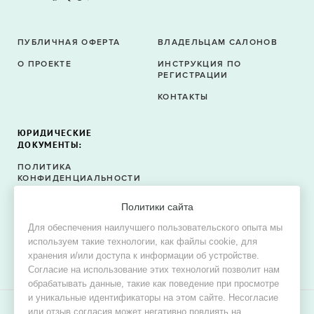
ПУБЛИЧНАЯ ОФЕРТА
ВЛАДЕЛЬЦАМ САЛОНОВ
О ПРОЕКТЕ
ИНСТРУКЦИЯ ПО
РЕГИСТРАЦИИ
КОНТАКТЫ
ЮРИДИЧЕСКИЕ
ДОКУМЕНТЫ:
ПОЛИТИКА
КОНФИДЕНЦИАЛЬНОСТИ
ПОЛИТИКА ФАЙЛОВ
Политики сайта
COOKIE
Для обеспечения наилучшего пользовательского опыта мы
СОГЛАСИЕ НА ОБРАБОТКУ
используем такие технологии, как файлы cookie, для
ПЕРСОНАЛЬНЫХ ДАННЫХ
хранения и/или доступа к информации об устройстве.
Согласие на использование этих технологий позволит нам
обрабатывать данные, такие как поведение при просмотре
и уникальные идентификаторы на этом сайте. Несогласие
или отзыв согласия может негативно повлиять на